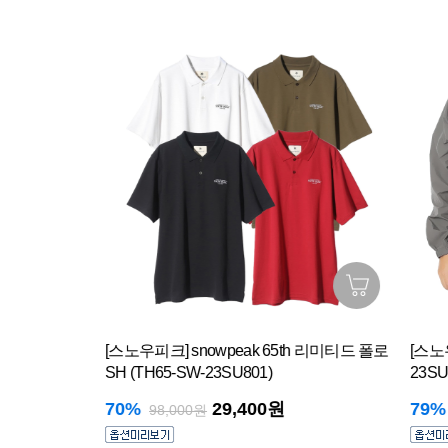
지 암벽화
[스노우피크] snowpeak 65th 리미티드 폴로
[스노우
SH (TH65-SW-23SU801)
23SU0
70%
29,400원
79%
98,000원