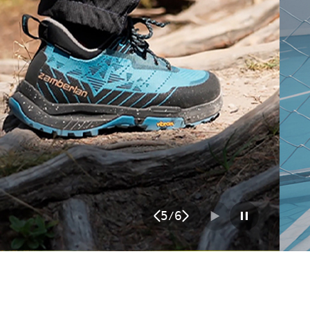
6
6
/