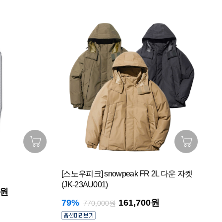
[스노우피크] snowpeak FR 2L 다운 자켓
[니
(JK-23AU001)
0원
10
79%
161,700원
770,000원