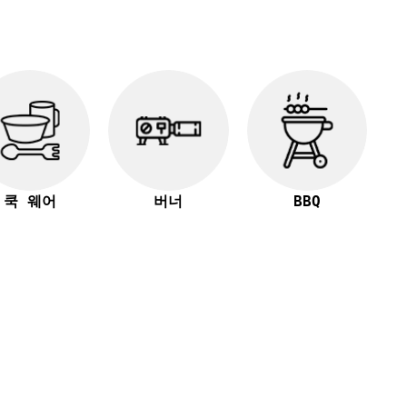
쿡 웨어
버너
BBQ