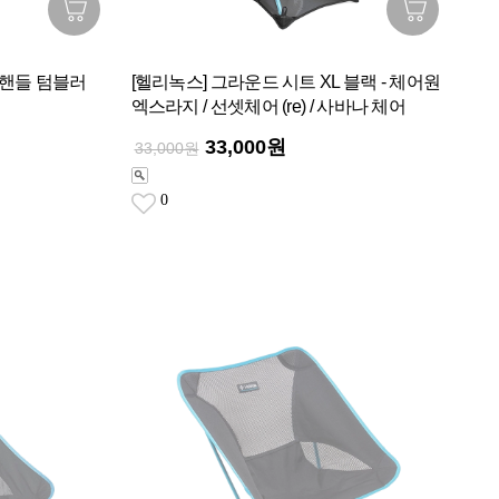
 핸들 텀블러
[헬리녹스] 그라운드 시트 XL 블랙 - 체어원
엑스라지 / 선셋체어 (re) / 사바나 체어
33,000원
33,000원
0