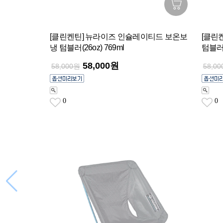
[클린켄틴] 뉴라이즈 인슐레이티드 보온보
[클린
냉 텀블러(26oz) 769ml
텀블러(2
58,000원
58,000원
58,0
0
0