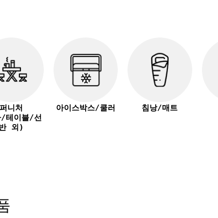
퍼니처
아이스박스/쿨러
침낭/매트
자/테이블/선
반 외)
품