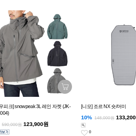
피크] snowpeak 3L 레인 자켓 (JK-
[니모] 조르 NX 숏/머미
04)
10%
133,20
148,000원
123,900원
590,000원
0