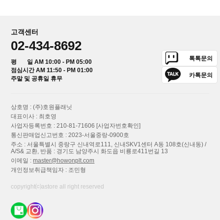
고객센터
02-434-8692
톡톡문의
평 일 AM 10:00 - PM 05:00
점심시간 AM 11:50 - PM 01:00
카톡문의
주말 및 공휴일 휴무
상호명 : (주)호원플래닛
대표이사 : 최호영
사업자등록번호 : 210-81-71606
[사업자번호확인]
통신판매업신고번호 : 2023-서울중랑-0900호
주소 : 서울특별시 중랑구 신내역로111, 신내SKV1센터 A동 108호(신내동) /
A/S& 교환, 반품 : 경기도 남양주시 화도읍 비룡로411번길 13
이메일 :
master@howonplt.com
개인정보취급책임자 : 조민형
copyright⒞astore all right reserved