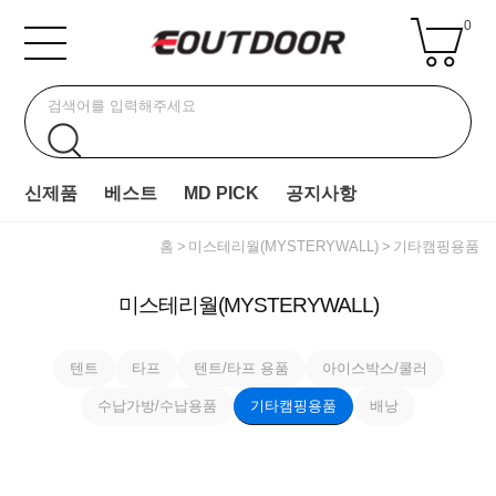
0
신제품
베스트
MD PICK
공지사항
홈
미스테리월(MYSTERYWALL)
기타캠핑용품
미스테리월(MYSTERYWALL)
텐트
타프
텐트/타프 용품
아이스박스/쿨러
수납가방/수납용품
기타캠핑용품
배낭