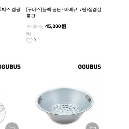
 1박스 캠핑
[꾸버스] 블랙 불판 - 바베큐그릴 /삼겹살
불판
45,000원
45,000원
0