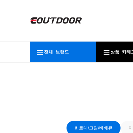
전체 브랜드
상품 카테
화로대/그릴/바베큐
아