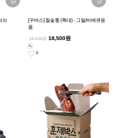
석쇠
[꾸버스] 철숯통 (특대) - 그릴/바베큐용
품
18,500원
18,500원
0