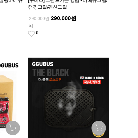
지 캠핑바베큐
[꾸버스] 그랜드가든 킹덤 - 바베큐그릴/
캠핑그릴/펜션그릴
290,000원
290,000원
0