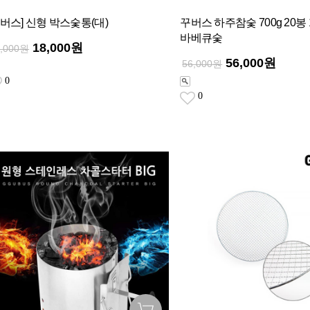
꾸버스] 신형 박스숯통(대)
꾸버스 하주참숯 700g 20봉
바베큐숯
18,000원
8,000원
56,000원
56,000원
0
0