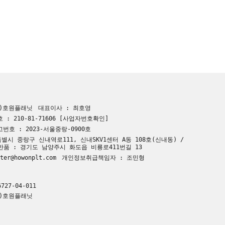
주)호원플래닛
대표이사 : 최호영
: 210-81-71606
[사업자번호확인]
호 : 2023-서울중랑-0900호
별시 중랑구 신내역로111, 신내SKV1센터 A동 108호(신내동) /
 반품 : 경기도 남양주시 화도읍 비룡로411번길 13
er@howonplt.com
개인정보취급책임자 : 조민형
727-04-011
주)호원플래닛