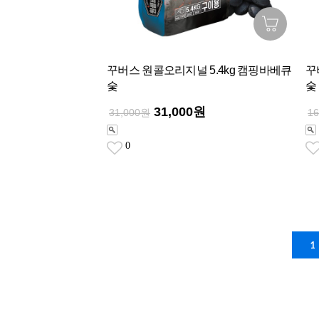
꾸버스 원콜오리지널 5.4kg 캠핑바베큐
꾸
숯
숯
31,000원
31,000원
1
0
1