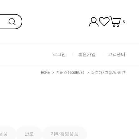
0
로그인
회원가입
고객센터
HOME
>
꾸버스(GGUBUS)
>
화로대/그릴/바베큐
용품
난로
기타캠핑용품