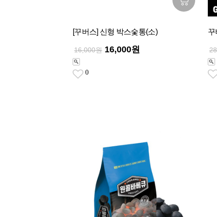
[꾸버스] 신형 박스숯통(소)
꾸
16,000원
16,000원
2
0