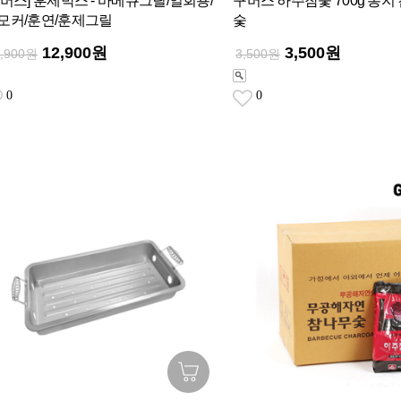
꾸버스] 훈제박스 - 바베큐그릴/일회용/
꾸버스 하주참숯 700g 봉
모커/훈연/훈제그릴
숯
12,900원
3,500원
2,900원
3,500원
0
0