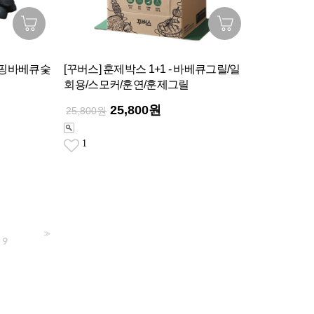
 캠핑바베큐숯
[꾸버스] 훈제박스 1+1 - 바베큐그릴/일
회용/스모커/훈연/훈제그릴
25,800원
25,800원
1
>>
9