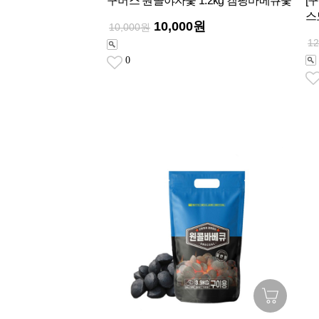
꾸버스 원콜야자숯 1.2kg 캠핑바베큐숯
[
스
10,000원
10,000원
1
0