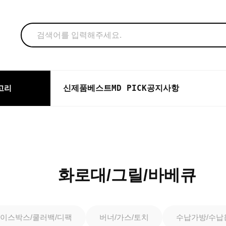
신제품
베스트
MD PICK
공지사항
고리
화로대/그릴/바베큐
이스박스/쿨러백/디팩
버너/가스/토치
수납가방/수납