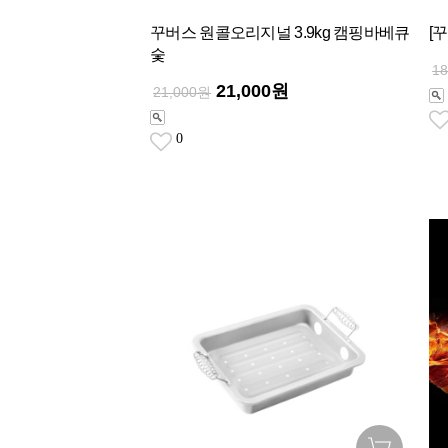
꾸버스 원콜오리지널 3.9kg 캠핑바베큐
[
숯
1
21,000원
21,000원
0