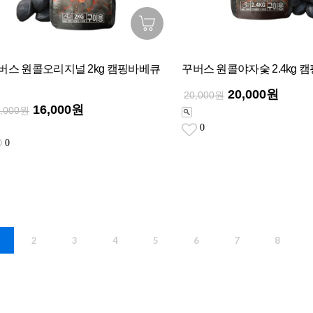
버스 원콜오리지널 2kg 캠핑바베큐
꾸버스 원콜야자숯 2.4kg
20,000원
20,000원
16,000원
6,000원
0
0
2
3
4
5
6
7
8