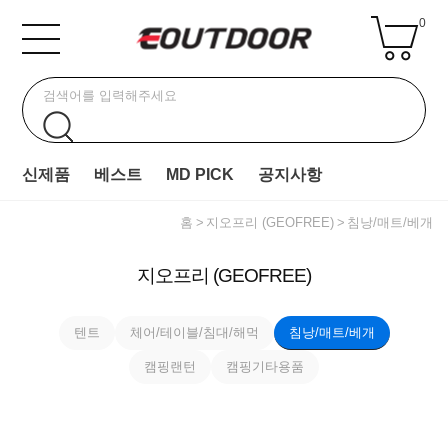
0
신제품
베스트
MD PICK
공지사항
홈
지오프리 (GEOFREE)
침낭/매트/베개
지오프리 (GEOFREE)
텐트
체어/테이블/침대/해먹
침낭/매트/베개
캠핑랜턴
캠핑기타용품