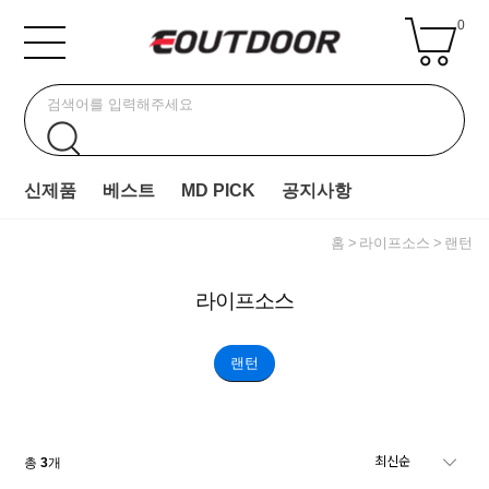
0
신제품
베스트
MD PICK
공지사항
홈
라이프소스
랜턴
라이프소스
랜턴
총
3
개