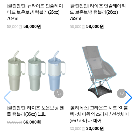
[클린켄틴] 뉴라이즈 인슐레이
[클린켄틴] 라이즈 인슐레이티
티드 보온보냉 텀블러(26oz)
드 보온보냉 텀블러(26oz)
769ml
769ml
58,000원
58,000원
58,000원
58,000원
[클린켄틴] 라이즈 보온보냉 핸
[헬리녹스] 그라운드 시트 XL 블
들 텀블러(36oz) 1.1L
랙 - 체어원 엑스라지 / 선셋체어
(re) / 사바나 체어
66,000원
66,000원
33,000원
33,000원