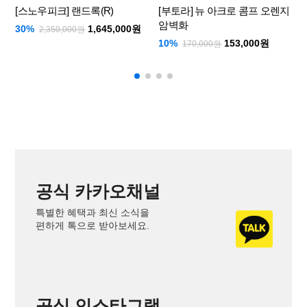
[스노우피크] 랜드록(R)
[부토라] 뉴 아크로 콤프 오렌지
암벽화
30%
1,645,000원
2,350,000원
2
10%
153,000원
170,000원
공식 카카오채널
특별한 혜택과 최신 소식을
편하게 톡으로 받아보세요.
공식 인스타그램