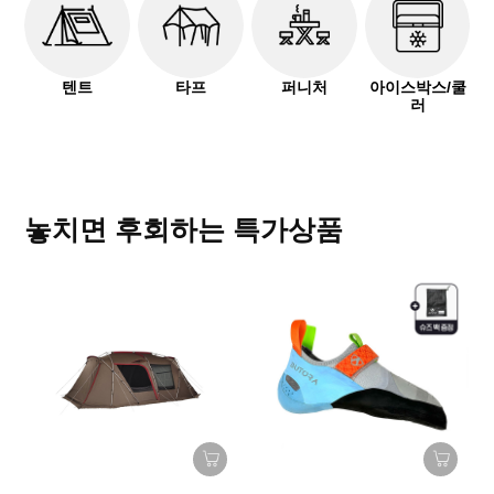
텐트
타프
퍼니처
아이스박스/쿨
러
놓치면 후회하는 특가상품