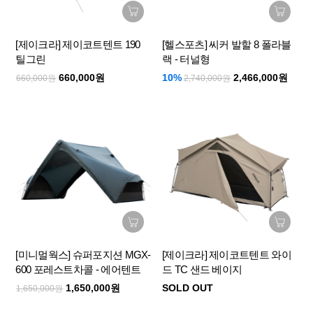
[제이크라] 제이코트텐트 190
[헬스포츠] 씨커 발할 8 폴라블
틸그린
랙 - 터널형
660,000원
10%
2,466,000원
660,000원
2,740,000원
[미니멀웍스] 슈퍼포지션 MGX-
[제이크라] 제이코트텐트 와이
600 포레스트차콜 - 에어텐트
드 TC 샌드 베이지
1,650,000원
SOLD OUT
1,650,000원