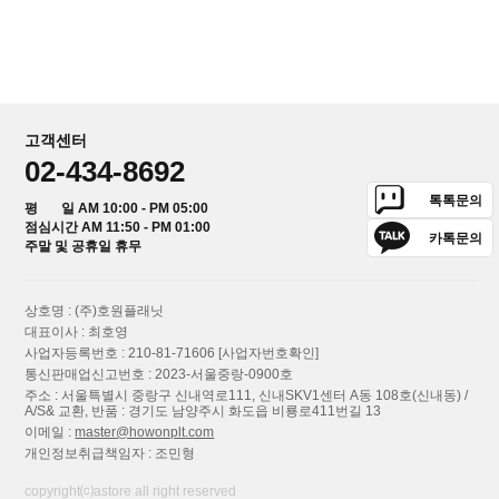
고객센터
02-434-8692
톡톡문의
평 일 AM 10:00 - PM 05:00
점심시간 AM 11:50 - PM 01:00
카톡문의
주말 및 공휴일 휴무
상호명 : (주)호원플래닛
대표이사 : 최호영
사업자등록번호 : 210-81-71606
[사업자번호확인]
통신판매업신고번호 : 2023-서울중랑-0900호
주소 : 서울특별시 중랑구 신내역로111, 신내SKV1센터 A동 108호(신내동) /
A/S& 교환, 반품 : 경기도 남양주시 화도읍 비룡로411번길 13
이메일 :
master@howonplt.com
개인정보취급책임자 : 조민형
copyright⒞astore all right reserved