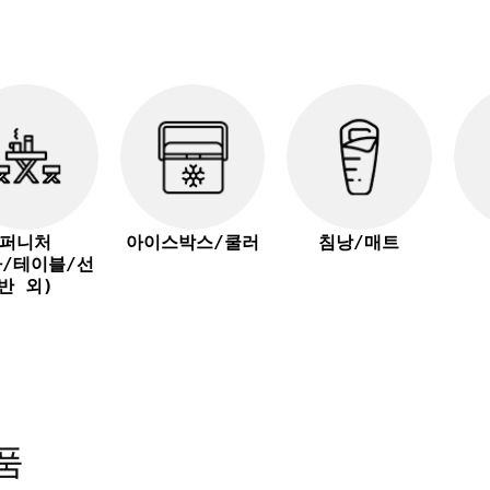
퍼니처
아이스박스/쿨러
침낭/매트
자/테이블/선
반 외)
품