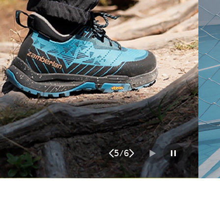
6
6
/