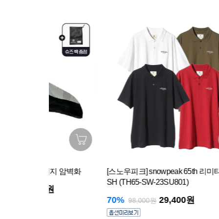
지 암벽화
[스노우피크] snowpeak 65th 리미티드 폴로
[스노우
SH (TH65-SW-23SU801)
23SU0
70%
29,400원
79%
98,000원