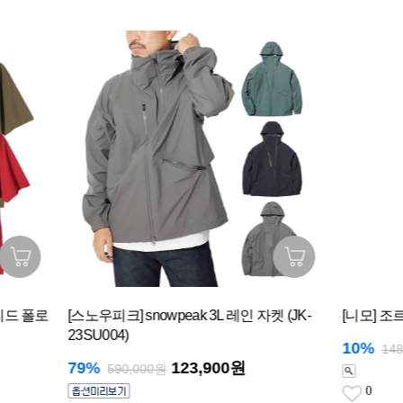
피크] snowpeak 3L 레인 자켓 (JK-
[니모] 조르 NX 숏/머미
04)
10%
133,20
148,000원
123,900원
590,000원
0