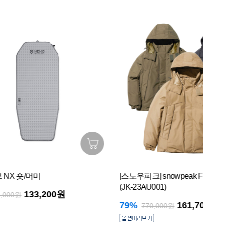
[스노우피크] snowpeak FR 2L 다운 자켓
[니
(JK-23AU001)
0원
10
79%
161,700원
770,000원