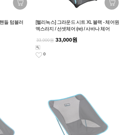
 핸들 텀블러
[헬리녹스] 그라운드 시트 XL 블랙 - 체어원
엑스라지 / 선셋체어 (re) / 사바나 체어
33,000원
33,000원
0