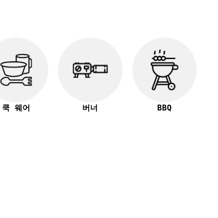
쿡 웨어
버너
BBQ