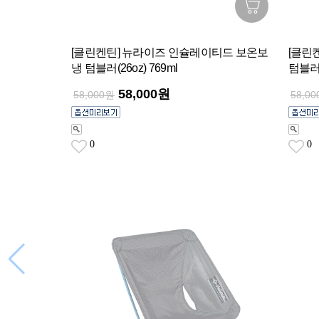
[클린켄틴] 뉴라이즈 인슐레이티드 보온보
[클린
냉 텀블러(26oz) 769ml
텀블러(2
58,000원
58,000원
58,0
0
0