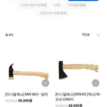
수납가방/수납용품
난로
기타캠핑용품
아웃도어 의류/잡화
총
4
개
[미니멀웍스] MW 해머 - 망치
[미니멀웍스] MW AX (액스) M -
손도끼/해머
80,000원
80,000원
69,000원
69,000원