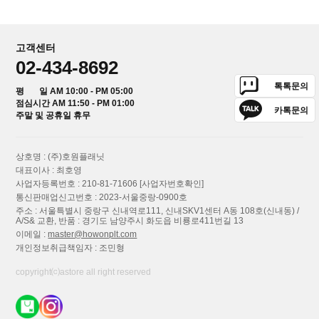
고객센터
02-434-8692
톡톡문의
평 일 AM 10:00 - PM 05:00
점심시간 AM 11:50 - PM 01:00
카톡문의
주말 및 공휴일 휴무
상호명 : (주)호원플래닛
대표이사 : 최호영
사업자등록번호 : 210-81-71606
[사업자번호확인]
통신판매업신고번호 : 2023-서울중랑-0900호
주소 : 서울특별시 중랑구 신내역로111, 신내SKV1센터 A동 108호(신내동) /
A/S& 교환, 반품 : 경기도 남양주시 화도읍 비룡로411번길 13
이메일 :
master@howonplt.com
개인정보취급책임자 : 조민형
copyright⒞astore all right reserved