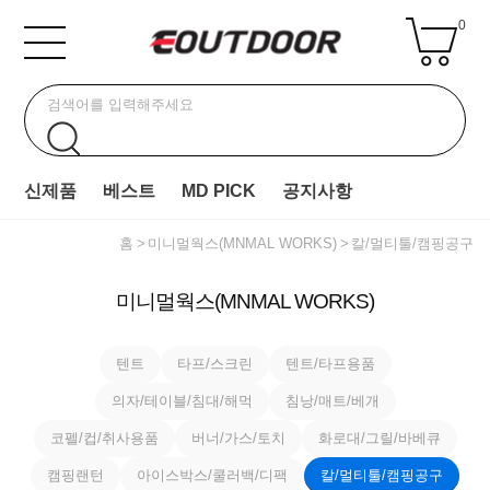
0
신제품
베스트
MD PICK
공지사항
홈
미니멀웍스(MNMAL WORKS)
칼/멀티툴/캠핑공구
미니멀웍스(MNMAL WORKS)
텐트
타프/스크린
텐트/타프용품
의자/테이블/침대/해먹
침낭/매트/베개
코펠/컵/취사용품
버너/가스/토치
화로대/그릴/바베큐
캠핑랜턴
아이스박스/쿨러백/디팩
칼/멀티툴/캠핑공구