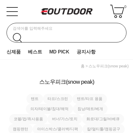
0
신제품
베스트
MD PICK
공지사항
홈
스노우피크(snow peak)
스노우피크(snow peak)
텐트
타프/스크린
텐트/타프 용품
의자/테이블/침대/해먹
침낭/매트/베개
코펠/컵/취사용품
버너/가스/토치
화로대/그릴/바베큐
캠핑랜턴
아이스박스/쿨러백/디팩
칼/멀티툴/캠핑공구