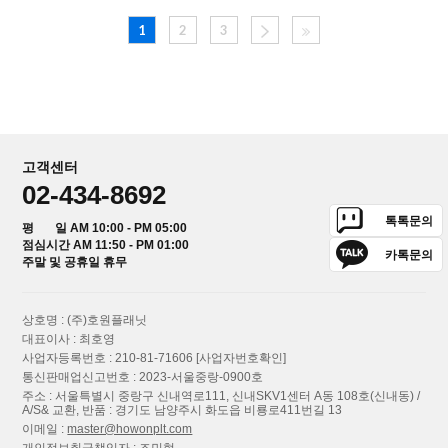
1
2
3
고객센터
02-434-8692
톡톡문의
평 일 AM 10:00 - PM 05:00
점심시간 AM 11:50 - PM 01:00
카톡문의
주말 및 공휴일 휴무
상호명 : (주)호원플래닛
대표이사 : 최호영
사업자등록번호 : 210-81-71606
[사업자번호확인]
통신판매업신고번호 : 2023-서울중랑-0900호
주소 : 서울특별시 중랑구 신내역로111, 신내SKV1센터 A동 108호(신내동) /
A/S& 교환, 반품 : 경기도 남양주시 화도읍 비룡로411번길 13
이메일 :
master@howonplt.com