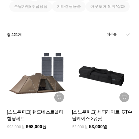
수납가방/수납용품
기타캠핑용품
아웃도어 의류/잡화
총
421
개
[스노우피크] 랜드네스트쉘터
[스노우피크] 세퍼레이트 IGT수
침낭세트
납케이스 2유닛
998,000원
53,000원
998,000원
53,000원