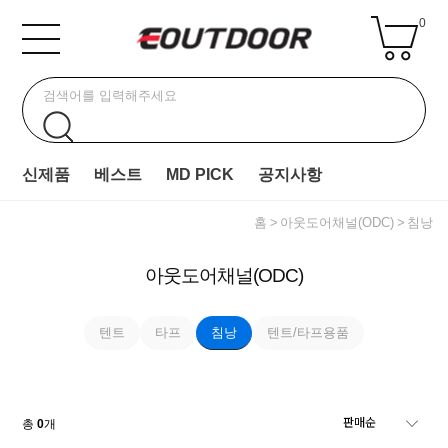
0
신제품
베스트
MD PICK
공지사항
홈
아웃도어채널(ODC)
침낭
아웃도어채널(ODC)
텐트
타프
침낭
텐트/타프용품
총
0
개