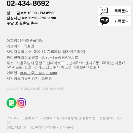
02-434-8692
톡톡문의
평 일 AM 10:00 - PM 05:00
점심시간 AM 11:50 - PM 01:00
카톡문의
주말 및 공휴일 휴무
상호명 : (주)호원플래닛
대표이사 : 최호영
사업자등록번호 : 210-81-71606
[사업자번호확인]
통신판매업신고번호 : 2023-서울중랑-0900호
주소 : 서울특별시 중랑구 신내역로111, 신내SKV1센터 A동 108호(신내동) /
A/S& 교환, 반품 : 경기도 남양주시 화도읍 비룡로411번길 13
이메일 :
master@howonplt.com
개인정보취급책임자 : 조민형
copyright⒞astore all right reserved
스노우피크, 헬리녹스, 미니멀웍스 등 레저캠핑/등산 정품브랜드 전문몰 이아웃도
어!
텐트, 타프, 퍼니처, 쿡웨어까지 국내 최다 구성!